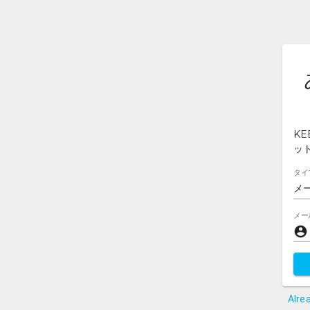
K
ッ
タイ
メ
メー
Alre